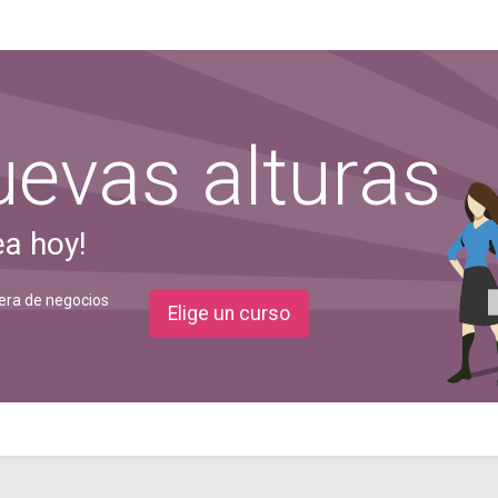
evas alturas
ea hoy!
rera de negocios
Elige un curso